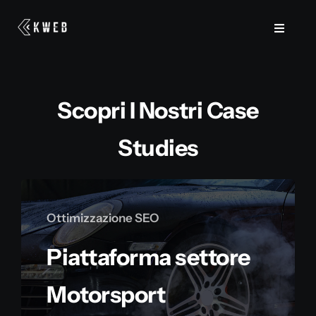
Salta
al
Toggle
Navigat
contenuto
Web
Scopri I Nostri Case
Marketing
Studies
Consulenza e Formazione
Ottimizzazione SEO
Case Study
Piattaforma settore
Blog
Motorsport
Contatti